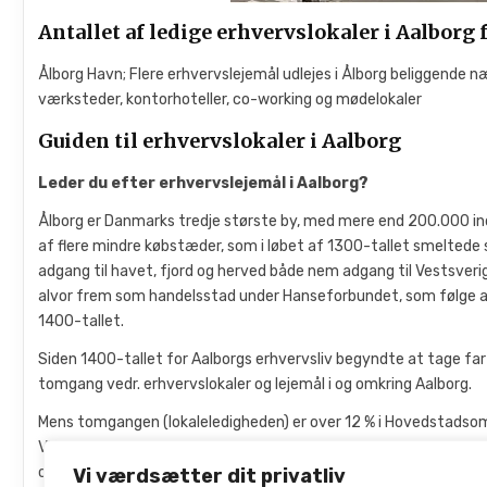
Antallet af ledige erhvervslokaler i Aalborg 
Ålborg Havn; Flere erhvervslejemål udlejes i Ålborg beliggende næ
værksteder, kontorhoteller, co-working og mødelokaler
Guiden til erhvervslokaler i Aalborg
Leder du efter erhvervslejemål i Aalborg?
Ålborg er Danmarks tredje største by, med mere end 200.000 ind
af flere mindre købstæder, som i løbet af 1300-tallet smeltede
adgang til havet, fjord og herved både nem adgang til Vestsverig
alvor frem som handelsstad under Hanseforbundet, som følge af 
1400-tallet.
Siden 1400-tallet for Aalborgs erhvervsliv begyndte at tage far
tomgang vedr. erhvervslokaler og lejemål i og omkring Aalborg.
Mens tomgangen (lokaleledigheden) er over 12 % i Hovedstadsomr
Virksomhederne og udlejerne er innovative omkring løsninger for 
omkring de 3 %.
Vi værdsætter dit privatliv