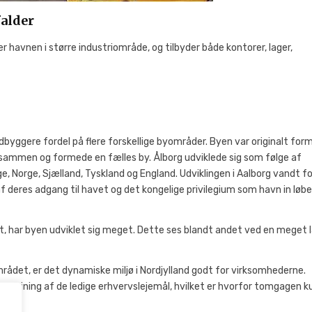
falder
r havnen i større industriområde, og tilbyder både kontorer, lager,
byggere fordel på flere forskellige byområder. Byen var originalt for
 sammen og formede en fælles by. Ålborg udviklede sig som følge af
e, Norge, Sjælland, Tyskland og England. Udviklingen i Aalborg vandt fo
deres adgang til havet og det kongelige privilegium som havn in løbe
t, har byen udviklet sig meget. Dette ses blandt andet ved en meget 
ådet, er det dynamiske miljø i Nordjylland godt for virksomhederne.
udlejning af de ledige erhvervslejemål, hvilket er hvorfor tomgagen k