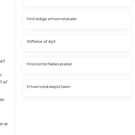
Find ledige erhvervslokaler
Stiftelse af ApS
met
Find kontorfællesskaber
r
t af
Erhvervslokaleportalen
lav
un er