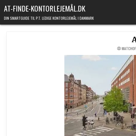
Skip to content
AT-FINDE-KONTORLEJEMÅL.DK
DIN SMARTGUIDE TIL P.T. LEDIGE KONTORLEJEMÅL I DANMARK
MATCHOF