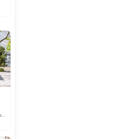
g
...